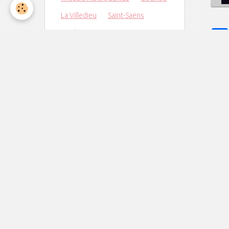
La Villedieu
Saint-Saëns
noël
concert
Maurepas
orchestre
Crescendo
Ukraine
Messe de Minuit
Jazz
Charpentier
Elancourt
Derniers billets
Captation de notre dernier
concert
Concert au TAC le 6 juin à 20h30
Concert du Nouvel An
Concert de Noël
Concert le vendredi 7 novembre à
20h30