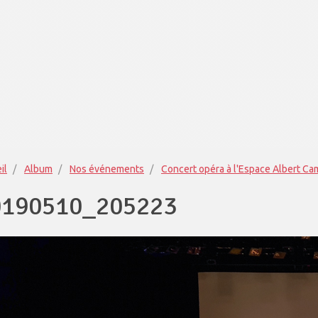
il
Album
Nos événements
Concert opéra à l'Espace Albert C
0190510_205223