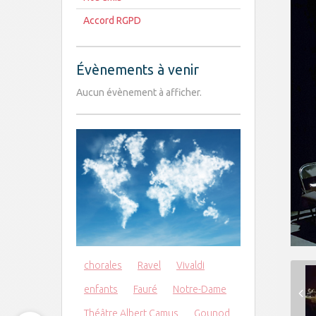
Accord RGPD
Évènements à venir
Aucun évènement à afficher.
chorales
Ravel
Vivaldi
enfants
Fauré
Notre-Dame
Théâtre Albert Camus
Gounod