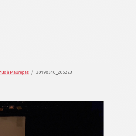
amus à Maurepas
20190510_205223