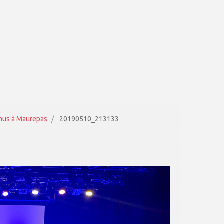
amus à Maurepas
20190510_213133