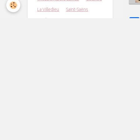
La Villedieu
Saint-Saëns
noël
concert
Maurepas
orchestre
Crescendo
Ukraine
Messe de Minuit
Jazz
Charpentier
Elancourt
Derniers billets
Captation de notre dernier
concert
Concert au TAC le 6 juin à 20h30
Concert du Nouvel An
Concert de Noël
Concert le vendredi 7 novembre à
20h30