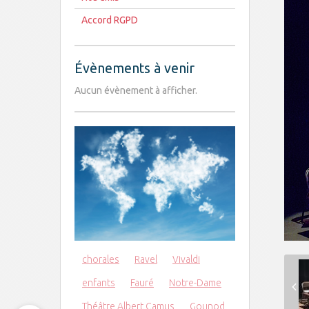
Accord RGPD
Évènements à venir
Aucun évènement à afficher.
chorales
Ravel
Vivaldi
enfants
Fauré
Notre-Dame
Théâtre Albert Camus
Gounod