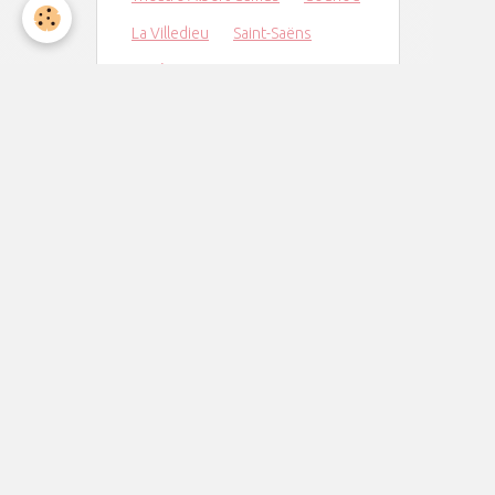
La Villedieu
Saint-Saëns
noël
concert
Maurepas
orchestre
Crescendo
Ukraine
Messe de Minuit
Jazz
Charpentier
Elancourt
Derniers billets
Captation de notre dernier
concert
Concert au TAC le 6 juin à 20h30
Concert du Nouvel An
Concert de Noël
Concert le vendredi 7 novembre à
20h30