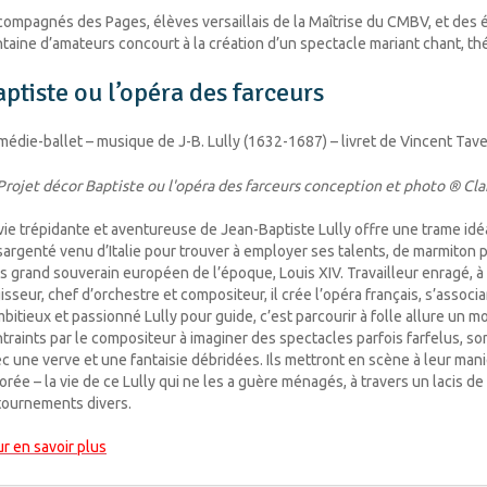
ompagnés des Pages, élèves versaillais de la Maîtrise du CMBV, et des 
taine d’amateurs concourt à la création d’un spectacle mariant chant, th
ptiste ou l’opéra des farceurs
édie-ballet – musique de J-B. Lully (1632-1687) – livret de Vincent Tave
vie trépidante et aventureuse de Jean-Baptiste Lully offre une trame id
argenté venu d’Italie pour trouver à employer ses talents, de marmiton 
s grand souverain européen de l’époque, Louis XIV. Travailleur enragé, 
isseur, chef d’orchestre et compositeur, il crée l’opéra français, s’asso
mbitieux et passionné Lully pour guide, c’est parcourir à folle allure un 
traints par le compositeur à imaginer des spectacles parfois farfelus, so
c une verve et une fantaisie débridées. Ils mettront en scène à leur mani
orée – la vie de ce Lully qui ne les a guère ménagés, à travers un lacis d
tournements divers.
r en savoir plus