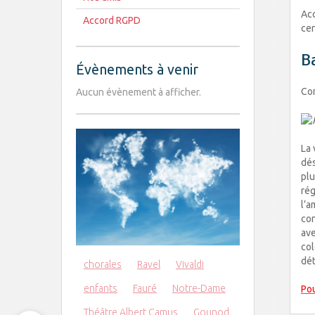
Acc
Accord RGPD
cen
Ba
Évènements à venir
Com
Aucun évènement à afficher.
La 
dés
plu
rég
l’a
con
ave
col
dé
chorales
Ravel
Vivaldi
enfants
Fauré
Notre-Dame
Pou
Théâtre Albert Camus
Gounod