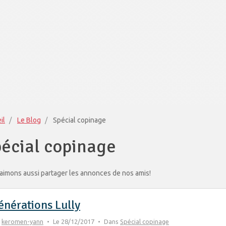
il
Le Blog
Spécial copinage
écial copinage
aimons aussi partager les annonces de nos amis!
énérations Lully
r
keromen-yann
Le 28/12/2017
Dans
Spécial copinage