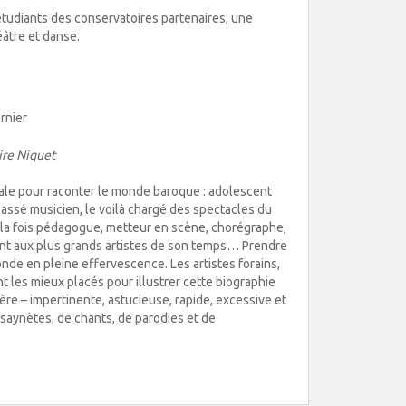
étudiants des conservatoires partenaires, une
éâtre et danse.
rnier
éale pour raconter le monde baroque : adolescent
passé musicien, le voilà chargé des spectacles du
à la fois pédagogue, metteur en scène, chorégraphe,
ciant aux plus grands artistes de son temps… Prendre
monde en pleine effervescence. Les artistes forains,
nt les mieux placés pour illustrer cette biographie
ère – impertinente, astucieuse, rapide, excessive et
e saynètes, de chants, de parodies et de